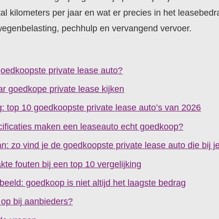
al kilometers per jaar en wat er precies in het leasebedra
wegenbelasting, pechhulp en vervangend vervoer.
goedkoopste private lease auto?
ar goedkope private lease kijken
ng: top 10 goedkoopste private lease auto’s van 2026
ificaties maken een leaseauto echt goedkoop?
: zo vind je de goedkoopste private lease auto die bij j
te fouten bij een top 10 vergelijking
eeld: goedkoop is niet altijd het laagste bedrag
 op bij aanbieders?