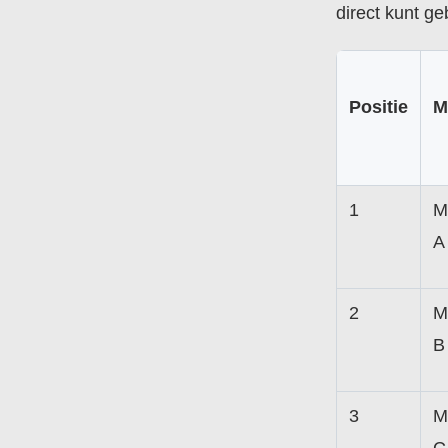
direct kunt ge
Positie
M
1
M
A
2
M
B
3
M