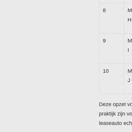
8
M
H
9
M
I
10
M
J
Deze opzet vo
praktijk zijn
leaseauto echt