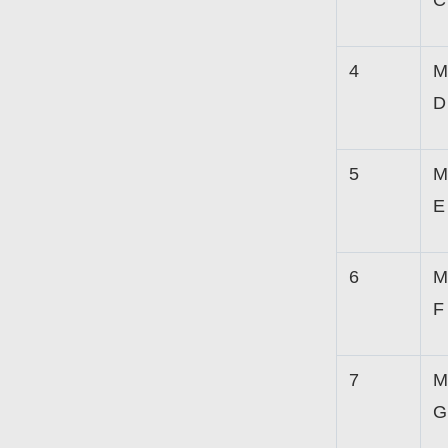
C
4
M
D
5
M
E
6
M
F
7
M
G