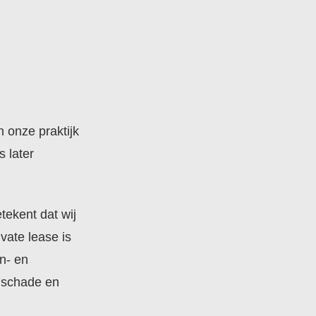
In onze praktijk
 later
tekent dat wij
ivate lease is
n- en
j schade en