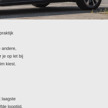
praktijk
e andere,
 je op let bij
im kiest.
t laagste
de looptijd,