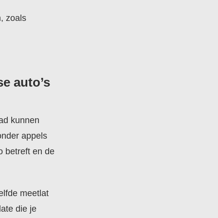
, zoals
se auto’s
aad kunnen
zonder appels
 betreft en de
lfde meetlat
ate die je