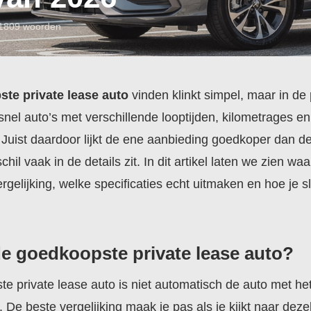
1809 woorden
te private lease auto
vinden klinkt simpel, maar in de 
l snel auto’s met verschillende looptijden, kilometrages en
Juist daardoor lijkt de ene aanbieding goedkoper dan d
schil vaak in de details zit. In dit artikel laten we zien waar
ergelijking, welke specificaties echt uitmaken en hoe je sl
de goedkoopste private lease auto?
e private lease auto is niet automatisch de auto met he
e beste vergelijking maak je pas als je kijkt naar dezelf