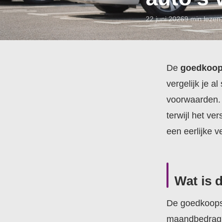
22 juni 2026
9 min lezen
De
goedkoops
vergelijk je a
voorwaarden. 
terwijl het ver
een eerlijke v
Wat is 
De goedkoopst
maandbedrag. D