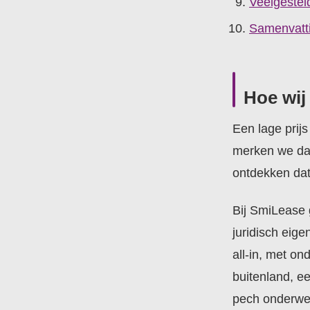
Veelgestel
Samenvatt
Hoe wij
Een lage prijs 
merken we dat
ontdekken dat 
Bij SmiLease g
juridisch eige
all-in, met o
buitenland, e
pech onderweg