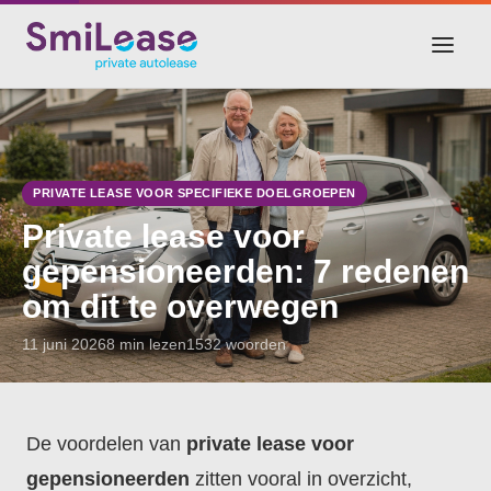
PRIVATE LEASE VOOR SPECIFIEKE DOELGROEPEN
Private lease voor
gepensioneerden: 7 redenen
om dit te overwegen
11 juni 2026
8 min lezen
1532 woorden
De voordelen van
private lease voor
gepensioneerden
zitten vooral in overzicht,